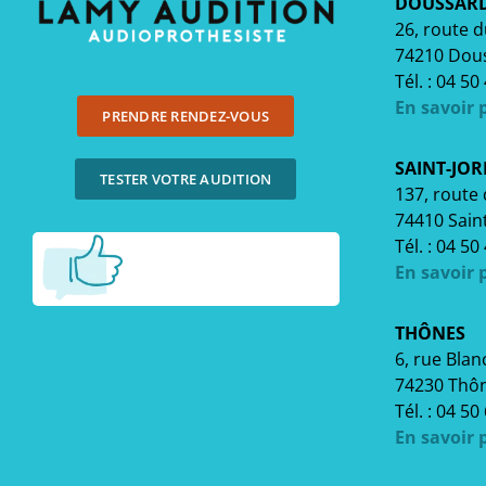
DOUSSAR
26, route 
74210 Dou
Tél. : 04 50
En savoir 
PRENDRE RENDEZ-VOUS
SAINT-JOR
TESTER VOTRE AUDITION
137, route d
74410 Saint
Tél. : 04 50
En savoir 
THÔNES
6, rue Blan
74230 Thô
Tél. : 04 50
En savoir 