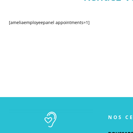
[ameliaemployeepanel appointments=1]
NOS C