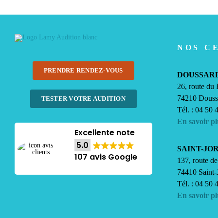
NOS C
PRENDRE RENDEZ-VOUS
DOUSSAR
26, route du
74210 Douss
TESTER VOTRE AUDITION
Tél. : 04 50 
En savoir pl
Excellente note
5.0
SAINT-JO
107 avis Google
137, route de
74410 Saint-
Tél. : 04 50 
En savoir pl